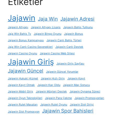
Etiketler
Jajawin
Jaja Win
Jajawin Adresi
Jajawin Altyapı
Jajawin Altyapı Lisans
Jajawin Bahis Tutkunu
Jaja Win Bahis Tv
Jajawin Bingo Oyunu
Jajawin Bonus
Jajawin Bonus Kampanyası
Jajawin Canlı Bahis Türleri
Jaja Win Canlı Casino Seçenekleri
Jajawin Canlı Destek
Jajawin Casino Oyunu
Jajawin Casino Web Sitesi
Jajawin Giriş
Jajawin Giriş Sayfası
Jajawin Güncel
Jajawin Güncel Yorumlar
Jajawin Hukuki Hizmet
Jajawin Hızlı Giriş
Jajawin Kayıt
Jajawin Kayıt Olmak
Jajawin Kaç Oldu
Jajawin Maç Sonucu
Jajawin Mobil Giriş
Jajawin Müşteri Destek
Jajawin Oynama Süreci
Jajawin Oyun Teknolojileri
Jajawin Para Çekme
Jajawin Promosyonları
Jajawin Rulet Masaları
Jajawin Rulet Oyunu
Jajawin Slot Girişi
Jajawin Spor Bahisleri
Jajawin Slot Promosyon