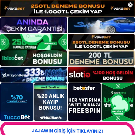
×
JAJAWIN GİRİŞ İÇİN TIKLAYINIZ!