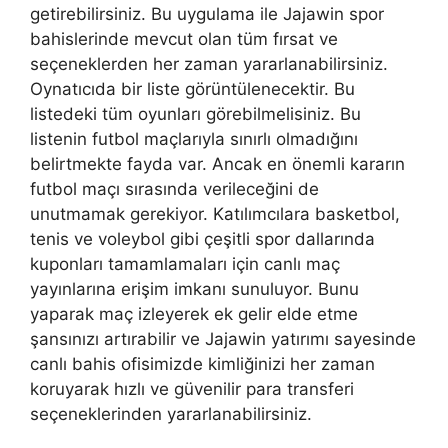
getirebilirsiniz. Bu uygulama ile Jajawin spor
bahislerinde mevcut olan tüm fırsat ve
seçeneklerden her zaman yararlanabilirsiniz.
Oynatıcıda bir liste görüntülenecektir. Bu
listedeki tüm oyunları görebilmelisiniz. Bu
listenin futbol maçlarıyla sınırlı olmadığını
belirtmekte fayda var. Ancak en önemli kararın
futbol maçı sırasında verileceğini de
unutmamak gerekiyor. Katılımcılara basketbol, ​​
tenis ve voleybol gibi çeşitli spor dallarında
kuponları tamamlamaları için canlı maç
yayınlarına erişim imkanı sunuluyor. Bunu
yaparak maç izleyerek ek gelir elde etme
şansınızı artırabilir ve Jajawin yatırımı sayesinde
canlı bahis ofisimizde kimliğinizi her zaman
koruyarak hızlı ve güvenilir para transferi
seçeneklerinden yararlanabilirsiniz.