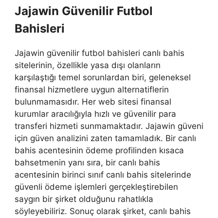
Jajawin Güvenilir Futbol
Bahisleri
Jajawin güvenilir futbol bahisleri canlı bahis
sitelerinin, özellikle yasa dışı olanların
karşılaştığı temel sorunlardan biri, geleneksel
finansal hizmetlere uygun alternatiflerin
bulunmamasıdır. Her web sitesi finansal
kurumlar aracılığıyla hızlı ve güvenilir para
transferi hizmeti sunmamaktadır. Jajawin güveni
için güven analizini zaten tamamladık. Bir canlı
bahis acentesinin ödeme profilinden kısaca
bahsetmenin yanı sıra, bir canlı bahis
acentesinin birinci sınıf canlı bahis sitelerinde
güvenli ödeme işlemleri gerçekleştirebilen
saygın bir şirket olduğunu rahatlıkla
söyleyebiliriz. Sonuç olarak şirket, canlı bahis