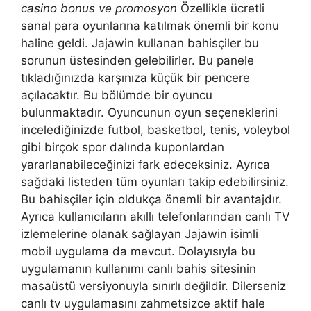
casino bonus ve promosyon
Özellikle ücretli
sanal para oyunlarına katılmak önemli bir konu
haline geldi. Jajawin kullanan bahisçiler bu
sorunun üstesinden gelebilirler. Bu panele
tıkladığınızda karşınıza küçük bir pencere
açılacaktır. Bu bölümde bir oyuncu
bulunmaktadır. Oyuncunun oyun seçeneklerini
incelediğinizde futbol, ​​basketbol, ​​tenis, voleybol
gibi birçok spor dalında kuponlardan
yararlanabileceğinizi fark edeceksiniz. Ayrıca
sağdaki listeden tüm oyunları takip edebilirsiniz.
Bu bahisçiler için oldukça önemli bir avantajdır.
Ayrıca kullanıcıların akıllı telefonlarından canlı TV
izlemelerine olanak sağlayan Jajawin isimli
mobil uygulama da mevcut. Dolayısıyla bu
uygulamanın kullanımı canlı bahis sitesinin
masaüstü versiyonuyla sınırlı değildir. Dilerseniz
canlı tv uygulamasını zahmetsizce aktif hale