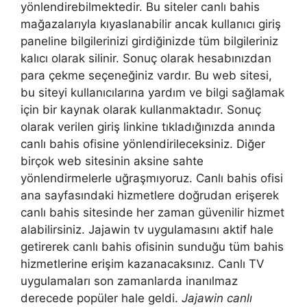
yönlendirebilmektedir. Bu siteler canlı bahis
mağazalarıyla kıyaslanabilir ancak kullanıcı giriş
paneline bilgilerinizi girdiğinizde tüm bilgileriniz
kalıcı olarak silinir. Sonuç olarak hesabınızdan
para çekme seçeneğiniz vardır. Bu web sitesi,
bu siteyi kullanıcılarına yardım ve bilgi sağlamak
için bir kaynak olarak kullanmaktadır. Sonuç
olarak verilen giriş linkine tıkladığınızda anında
canlı bahis ofisine yönlendirileceksiniz. Diğer
birçok web sitesinin aksine sahte
yönlendirmelerle uğraşmıyoruz. Canlı bahis ofisi
ana sayfasındaki hizmetlere doğrudan erişerek
canlı bahis sitesinde her zaman güvenilir hizmet
alabilirsiniz. Jajawin tv uygulamasını aktif hale
getirerek canlı bahis ofisinin sunduğu tüm bahis
hizmetlerine erişim kazanacaksınız. Canlı TV
uygulamaları son zamanlarda inanılmaz
derecede popüler hale geldi.
Jajawin canlı