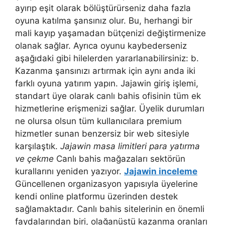
ayırıp eşit olarak bölüştürürseniz daha fazla
oyuna katılma şansınız olur. Bu, herhangi bir
mali kayıp yaşamadan bütçenizi değiştirmenize
olanak sağlar. Ayrıca oyunu kaybederseniz
aşağıdaki gibi hilelerden yararlanabilirsiniz: b.
Kazanma şansınızı artırmak için aynı anda iki
farklı oyuna yatırım yapın. Jajawin giriş işlemi,
standart üye olarak canlı bahis ofisinin tüm ek
hizmetlerine erişmenizi sağlar. Üyelik durumları
ne olursa olsun tüm kullanıcılara premium
hizmetler sunan benzersiz bir web sitesiyle
karşılaştık.
Jajawin masa limitleri para yatırma
ve çekme
Canlı bahis mağazaları sektörün
kurallarını yeniden yazıyor.
Jajawin inceleme
Güncellenen organizasyon yapısıyla üyelerine
kendi online platformu üzerinden destek
sağlamaktadır. Canlı bahis sitelerinin en önemli
faydalarından biri, olağanüstü kazanma oranları