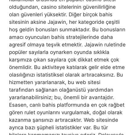
olduğundan, casino sitelerinin güvenilirliğine
olan güvenleri yüksektir. Diğer birçok bahis
sitesinin aksine Jajawin, her kategoride çeşitli
hoş geldin bonusları sunmaktadır. Bu bonusların
amacı oyuncuları bahis stratejilerinde daha
agresif olmaya teşvik etmektir. Jajawin ruletinde
popüler sayılarla oynarken oyunda sıklıkla
karşımıza çıkan sayılara çok dikkat etmek çok
önemlidir. Bu aktiviteye katılarak gelir elde etme
olasılığınızı istatistiksel olarak artıracaksınız. Bu
hizmetten yararlanarak, bu web sitesi
tarafından sağlanan olağanüstü yardımdan
yararlanabilirsiniz; bu, önemli bir avantajdır.
Esasen, canlı bahis platformunda en çok rağbet
gören rulet oyunlarını vurgulamak, doğal olarak
kazanma şansınızı artıracaktır. Web sitesinde
ayrıca bazı şüpheli istatistikler var. Bu tür