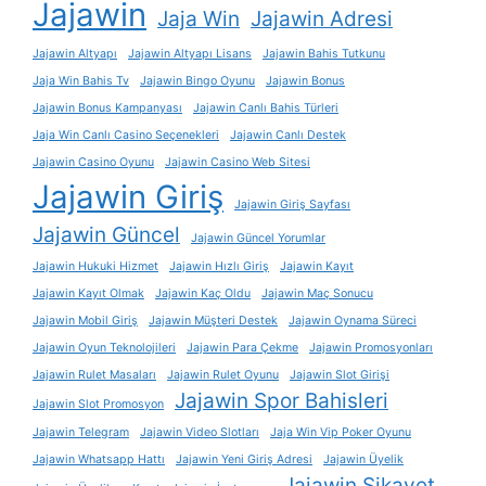
Jajawin
Jaja Win
Jajawin Adresi
Jajawin Altyapı
Jajawin Altyapı Lisans
Jajawin Bahis Tutkunu
Jaja Win Bahis Tv
Jajawin Bingo Oyunu
Jajawin Bonus
Jajawin Bonus Kampanyası
Jajawin Canlı Bahis Türleri
Jaja Win Canlı Casino Seçenekleri
Jajawin Canlı Destek
Jajawin Casino Oyunu
Jajawin Casino Web Sitesi
Jajawin Giriş
Jajawin Giriş Sayfası
Jajawin Güncel
Jajawin Güncel Yorumlar
Jajawin Hukuki Hizmet
Jajawin Hızlı Giriş
Jajawin Kayıt
Jajawin Kayıt Olmak
Jajawin Kaç Oldu
Jajawin Maç Sonucu
Jajawin Mobil Giriş
Jajawin Müşteri Destek
Jajawin Oynama Süreci
Jajawin Oyun Teknolojileri
Jajawin Para Çekme
Jajawin Promosyonları
Jajawin Rulet Masaları
Jajawin Rulet Oyunu
Jajawin Slot Girişi
Jajawin Spor Bahisleri
Jajawin Slot Promosyon
Jajawin Telegram
Jajawin Video Slotları
Jaja Win Vip Poker Oyunu
Jajawin Whatsapp Hattı
Jajawin Yeni Giriş Adresi
Jajawin Üyelik
Jajawin Şikayet