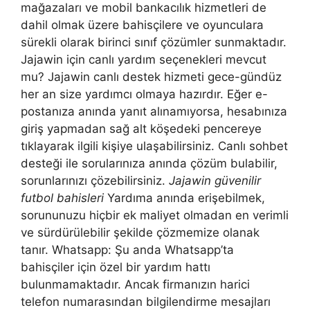
mağazaları ve mobil bankacılık hizmetleri de
dahil olmak üzere bahisçilere ve oyunculara
sürekli olarak birinci sınıf çözümler sunmaktadır.
Jajawin için canlı yardım seçenekleri mevcut
mu? Jajawin canlı destek hizmeti gece-gündüz
her an size yardımcı olmaya hazırdır. Eğer e-
postanıza anında yanıt alınamıyorsa, hesabınıza
giriş yapmadan sağ alt köşedeki pencereye
tıklayarak ilgili kişiye ulaşabilirsiniz. Canlı sohbet
desteği ile sorularınıza anında çözüm bulabilir,
sorunlarınızı çözebilirsiniz.
Jajawin güvenilir
futbol bahisleri
Yardıma anında erişebilmek,
sorununuzu hiçbir ek maliyet olmadan en verimli
ve sürdürülebilir şekilde çözmemize olanak
tanır. Whatsapp: Şu anda Whatsapp’ta
bahisçiler için özel bir yardım hattı
bulunmamaktadır. Ancak firmanızın harici
telefon numarasından bilgilendirme mesajları