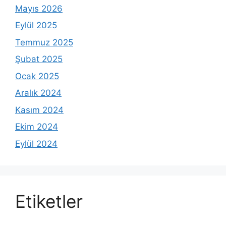
Mayıs 2026
Eylül 2025
Temmuz 2025
Şubat 2025
Ocak 2025
Aralık 2024
Kasım 2024
Ekim 2024
Eylül 2024
Etiketler