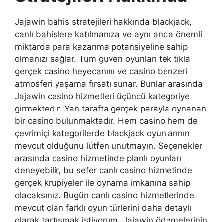
Jajawin bahis stratejileri hakkında blackjack,
canlı bahislere katılmanıza ve aynı anda önemli
miktarda para kazanma potansiyeline sahip
olmanızı sağlar. Tüm güven oyunları tek tıkla
gerçek casino heyecanını ve casino benzeri
atmosferi yaşama fırsatı sunar. Bunlar arasında
Jajawin casino hizmetleri üçüncü kategoriye
girmektedir. Yan tarafta gerçek parayla oynanan
bir casino bulunmaktadır. Hem casino hem de
çevrimiçi kategorilerde blackjack oyunlarının
mevcut olduğunu lütfen unutmayın. Seçenekler
arasında casino hizmetinde planlı oyunları
deneyebilir, bu sefer canlı casino hizmetinde
gerçek krupiyeler ile oynama imkanına sahip
olacaksınız. Bugün canlı casino hizmetlerinde
mevcut olan farklı oyun türlerini daha detaylı
olarak tartışmak istiyorum. Jajawin ödemelerinin