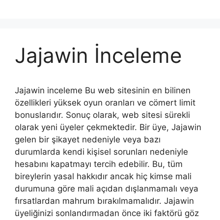
Jajawin İnceleme
Jajawin inceleme Bu web sitesinin en bilinen
özellikleri yüksek oyun oranları ve cömert limit
bonuslarıdır. Sonuç olarak, web sitesi sürekli
olarak yeni üyeler çekmektedir. Bir üye, Jajawin
gelen bir şikayet nedeniyle veya bazı
durumlarda kendi kişisel sorunları nedeniyle
hesabını kapatmayı tercih edebilir. Bu, tüm
bireylerin yasal hakkıdır ancak hiç kimse mali
durumuna göre mali açıdan dışlanmamalı veya
fırsatlardan mahrum bırakılmamalıdır. Jajawin
üyeliğinizi sonlandırmadan önce iki faktörü göz