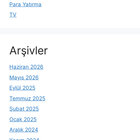
Para Yatırma
TV
Arşivler
Haziran 2026
Mayıs 2026
Eylül 2025
Temmuz 2025
Şubat 2025
Ocak 2025
Aralık 2024