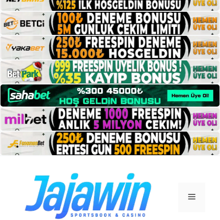
İçeriğe
atla
Menü