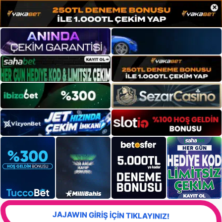
×
JAJAWIN GİRİŞ İÇİN TIKLAYINIZ!