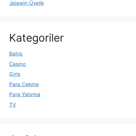
Jajawin Üyelik
Kategoriler
Bahis
Casino
Giriş
Para Çekme
Para Yatırma
TV