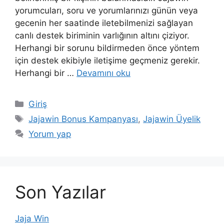
yorumcuları, soru ve yorumlarınızı günün veya
gecenin her saatinde iletebilmenizi sağlayan
canlı destek biriminin varlığının altını çiziyor.
Herhangi bir sorunu bildirmeden önce yöntem
için destek ekibiyle iletişime geçmeniz gerekir.
Herhangi bir …
Devamını oku
Kategoriler
Giriş
Etiketler
Jajawin Bonus Kampanyası
,
Jajawin Üyelik
Yorum yap
Son Yazılar
Jaja Win