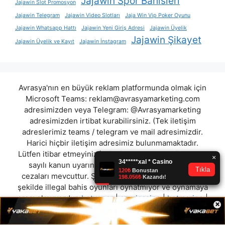
Jajawin Spor Bahisleri
Jajawin Slot Promosyon
Jajawin Telegram
Jajawin Video Slotları
Jaja Win Vip Poker Oyunu
Jajawin Whatsapp Hattı
Jajawin Yeni Giriş Adresi
Jajawin Üyelik
Jajawin Şikayet
Jajawin Üyelik ve Kayıt
Jajawin İnstagram
Avrasya'nın en büyük reklam platformunda olmak için
Microsoft Teams:
reklam@avrasyamarketing.com
adresimizden veya Telegram: @Avrasyamarketing
adresimizden irtibat kurabilirsiniz. (Tek iletişim
adreslerimiz teams / telegram ve mail adresimizdir.
Harici hiçbir iletişim adresimiz bulunmamaktadır.
Lütfen itibar etmeyiniz.) Türkiye yasalarına göre 7258
sayılı kanun uyarınca yasa dışı bahis oynamanın
cezaları mevcuttur. Şu an bulunduğunuz site hiç bir
şekilde illegal bahis oyunları oynatmıyor ve oynamaya
aracı olmuyordur.
betyoner
|
azuricasino
|
betmarino
|
×
gobahis
|
setrabet
|
vebahis
|
betcas
|
morbahis