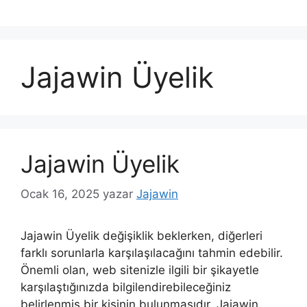
Jajawin Üyelik
Jajawin Üyelik
Ocak 16, 2025
yazar
Jajawin
Jajawin Üyelik değişiklik beklerken, diğerleri
farklı sorunlarla karşılaşılacağını tahmin edebilir.
Önemli olan, web sitenizle ilgili bir şikayetle
karşılaştığınızda bilgilendirebileceğiniz
belirlenmiş bir kişinin bulunmasıdır. Jajawin