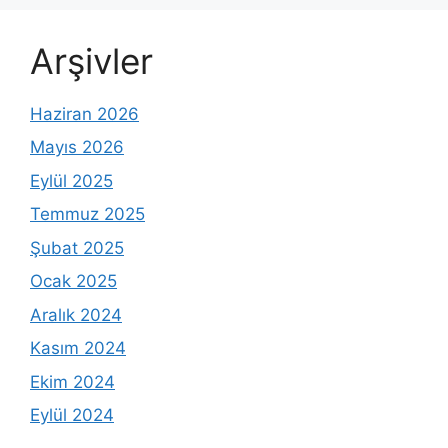
Arşivler
Haziran 2026
Mayıs 2026
Eylül 2025
Temmuz 2025
Şubat 2025
Ocak 2025
Aralık 2024
Kasım 2024
Ekim 2024
Eylül 2024