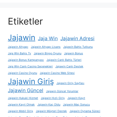
Etiketler
Jajawin
Jaja Win
Jajawin Adresi
Jajawin Altyapı
Jajawin Altyapı Lisans
Jajawin Bahis Tutkunu
Jaja Win Bahis Tv
Jajawin Bingo Oyunu
Jajawin Bonus
Jajawin Bonus Kampanyası
Jajawin Canlı Bahis Türleri
Jaja Win Canlı Casino Seçenekleri
Jajawin Canlı Destek
Jajawin Casino Oyunu
Jajawin Casino Web Sitesi
Jajawin Giriş
Jajawin Giriş Sayfası
Jajawin Güncel
Jajawin Güncel Yorumlar
Jajawin Hukuki Hizmet
Jajawin Hızlı Giriş
Jajawin Kayıt
Jajawin Kayıt Olmak
Jajawin Kaç Oldu
Jajawin Maç Sonucu
Jajawin Mobil Giriş
Jajawin Müşteri Destek
Jajawin Oynama Süreci