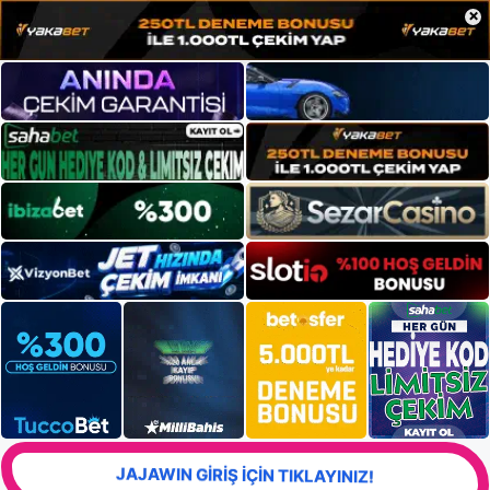
×
JAJAWIN GİRİŞ İÇİN TIKLAYINIZ!