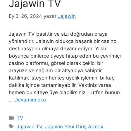
Jajawin TV
Eylül 26, 2024
yazar
Jajawin
Jajawin TV basittir ve sizi doğrudan oraya
yönlendirir. Jajawin oldukça başarılı bir casino
destinasyonu olmaya devam ediyor. Yıllar
boyunca binlerce üyeye hitap eden bu çevrimiçi
casino platformu, görsel olarak çekici bir
arayüze ve sağlam bir altyapıya sahiptir.
Katılmak isteyen herkes üyelik işlemini birkaç
dakika içinde tamamlayabilir. Vaktiniz varsa
hemen bu siteye üye olabilirsiniz. Lütfen bunun
…
Devamını oku
Kategoriler
TV
Etiketler
Jajawin TV
,
Jajawin Yeni Giriş Adresi