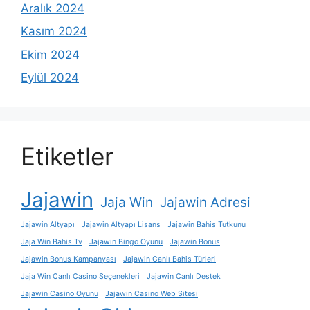
Aralık 2024
Kasım 2024
Ekim 2024
Eylül 2024
Etiketler
Jajawin
Jaja Win
Jajawin Adresi
Jajawin Altyapı
Jajawin Altyapı Lisans
Jajawin Bahis Tutkunu
Jaja Win Bahis Tv
Jajawin Bingo Oyunu
Jajawin Bonus
Jajawin Bonus Kampanyası
Jajawin Canlı Bahis Türleri
Jaja Win Canlı Casino Seçenekleri
Jajawin Canlı Destek
Jajawin Casino Oyunu
Jajawin Casino Web Sitesi