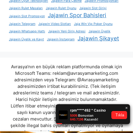
Jajawin Oyun Teknolojileri
Jajawin Para Çekme
Jajawin Promosyonları
Jajawin Rulet Masaları
Jajawin Rulet Oyunu
Jajawin Slot Girişi
Jajawin Spor Bahisleri
Jajawin Slot Promosyon
Jajawin Telegram
Jajawin Video Slotları
Jaja Win Vip Poker Oyunu
Jajawin Whatsapp Hattı
Jajawin Yeni Giriş Adresi
Jajawin Üyelik
Jajawin Şikayet
Jajawin Üyelik ve Kayıt
Jajawin İnstagram
Avrasya'nın en büyük reklam platformunda olmak için
Microsoft Teams:
reklam@avrasyamarketing.com
adresimizden veya Telegram: @Avrasyamarketing
adresimizden irtibat kurabilirsiniz. (Tek iletişim
adreslerimiz teams / telegram ve mail adresimizdir.
Harici hiçbir iletişim adresimiz bulunmamaktadır.
Lütfen itibar etmeyiniz.) Türkiye yasalarına göre 7258
sayılı kanun uyarınca yasa dışı bahis oynamanın
cezaları mevcuttur. Şu an bulunduğunuz site hiç bir
şekilde illegal bahis oyunları oynatmıyor ve oynamaya
aracı olmuyordur.
betyoner
|
azuricasino
|
betmarino
|