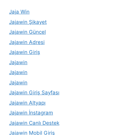
Jaja Win
Jajawin Şikayet
Jajawin Güncel
Jajawin Adresi
Jajawin Giriş
Jajawin
Jajawin
Jajawin
Jajawin Giriş Sayfası
Jajawin Altyapı
Jajawin İnstagram
Jajawin Canlı Destek
Jajawin Mobil Giriş