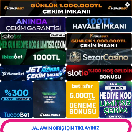
×
JAJAWIN GİRİŞ İÇİN TIKLAYINIZ!