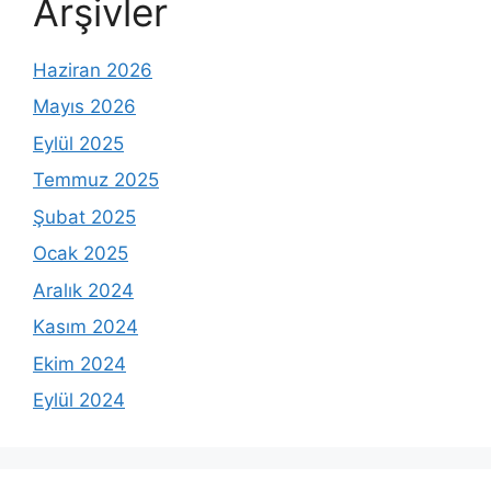
Arşivler
Haziran 2026
Mayıs 2026
Eylül 2025
Temmuz 2025
Şubat 2025
Ocak 2025
Aralık 2024
Kasım 2024
Ekim 2024
Eylül 2024