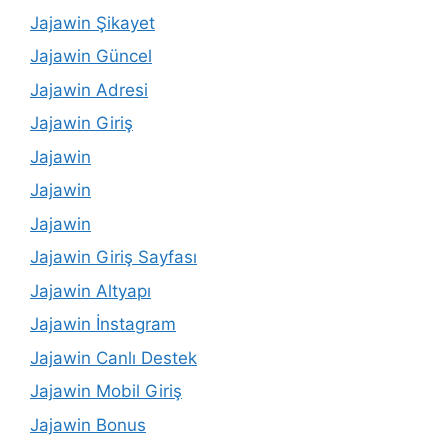
Jajawin Şikayet
Jajawin Güncel
Jajawin Adresi
Jajawin Giriş
Jajawin
Jajawin
Jajawin
Jajawin Giriş Sayfası
Jajawin Altyapı
Jajawin İnstagram
Jajawin Canlı Destek
Jajawin Mobil Giriş
Jajawin Bonus