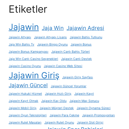
Etiketler
Jajawin
Jaja Win
Jajawin Adresi
Jajawin Altyapı
Jajawin Altyapı Lisans
Jajawin Bahis Tutkunu
Jaja Win Bahis Tv
Jajawin Bingo Oyunu
Jajawin Bonus
Jajawin Bonus Kampanyası
Jajawin Canlı Bahis Türleri
Jaja Win Canlı Casino Seçenekleri
Jajawin Canlı Destek
Jajawin Casino Oyunu
Jajawin Casino Web Sitesi
Jajawin Giriş
Jajawin Giriş Sayfası
Jajawin Güncel
Jajawin Güncel Yorumlar
Jajawin Hukuki Hizmet
Jajawin Hızlı Giriş
Jajawin Kayıt
Jajawin Kayıt Olmak
Jajawin Kaç Oldu
Jajawin Maç Sonucu
Jajawin Mobil Giriş
Jajawin Müşteri Destek
Jajawin Oynama Süreci
Jajawin Oyun Teknolojileri
Jajawin Para Çekme
Jajawin Promosyonları
Jajawin Rulet Masaları
Jajawin Rulet Oyunu
Jajawin Slot Girişi