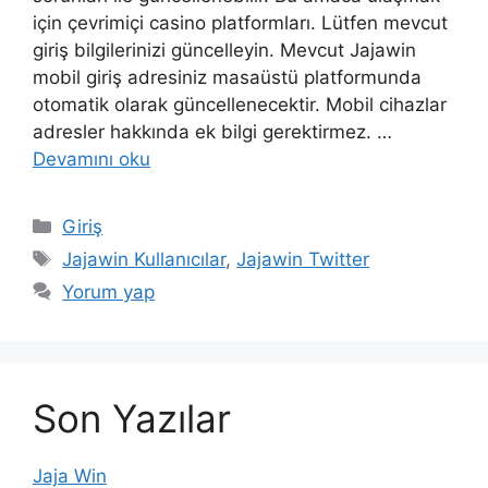
için çevrimiçi casino platformları. Lütfen mevcut
giriş bilgilerinizi güncelleyin. Mevcut Jajawin
mobil giriş adresiniz masaüstü platformunda
otomatik olarak güncellenecektir. Mobil cihazlar
adresler hakkında ek bilgi gerektirmez. …
Devamını oku
Kategoriler
Giriş
Etiketler
Jajawin Kullanıcılar
,
Jajawin Twitter
Yorum yap
Son Yazılar
Jaja Win