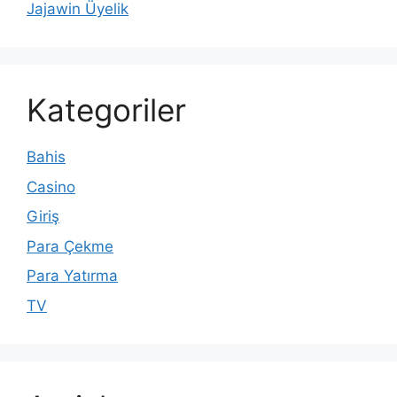
Jajawin Üyelik
Kategoriler
Bahis
Casino
Giriş
Para Çekme
Para Yatırma
TV