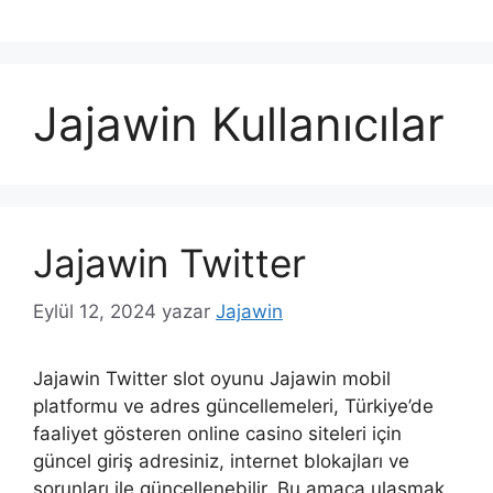
Jajawin Kullanıcılar
Jajawin Twitter
Eylül 12, 2024
yazar
Jajawin
Jajawin Twitter slot oyunu Jajawin mobil
platformu ve adres güncellemeleri, Türkiye’de
faaliyet gösteren online casino siteleri için
güncel giriş adresiniz, internet blokajları ve
sorunları ile güncellenebilir. Bu amaca ulaşmak