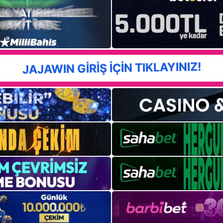
JAJAWIN GİRİŞ İÇİN TIKLAYINIZ!